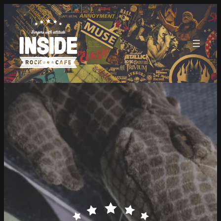
Hopp
til
innhold